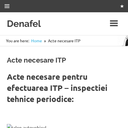
Skip
to
content
Denafel
Statie
Itp
You are here:
Home
Acte necesare ITP
si
Tahografe
Slatina
Acte necesare ITP
Acte necesare pentru
efectuarea ITP – inspectiei
tehnice periodice: