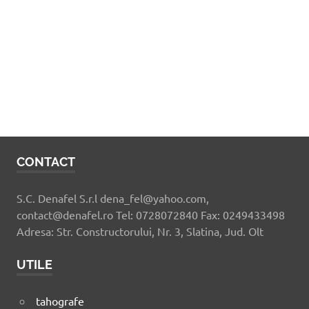
CONTACT
S.C. Denafel S.r.l dena_fel@yahoo.com,
contact@denafel.ro Tel: 0728072840 Fax: 0249433498
Adresa: Str. Constructorului, Nr. 3, Slatina, Jud. Olt
UTILE
tahografe