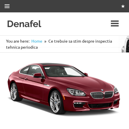
Skip
to
content
Denafel
Statie
Itp
You are here:
Home
Ce trebuie sa stim despre inspectia
si
tehnica periodica
Tahografe
Slatina