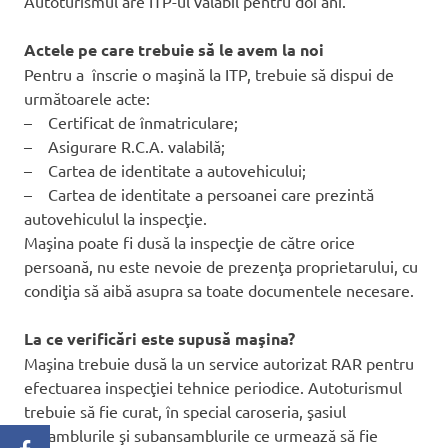
Autoturismul are ITP-ul valabil pentru doi ani.
Actele pe care trebuie să le avem la noi
Pentru a înscrie o maşină la ITP, trebuie să dispui de
următoarele acte:
– Certificat de înmatriculare;
– Asigurare R.C.A. valabilă;
– Cartea de identitate a autovehicului;
– Cartea de identitate a persoanei care prezintă
autovehiculul la inspecţie.
Maşina poate fi dusă la inspecţie de către orice
persoană, nu este nevoie de prezenţa proprietarului, cu
condiţia să aibă asupra sa toate documentele necesare.
La ce verificări este supusă maşina?
Maşina trebuie dusă la un service autorizat RAR pentru
efectuarea inspecţiei tehnice periodice. Autoturismul
trebuie să fie curat, în special caroseria, şasiul
ansamblurile şi subansamblurile ce urmează să fie