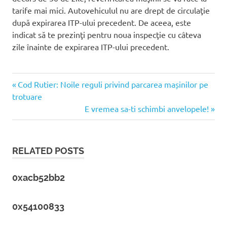
tarife mai mici. Autovehiculul nu are drept de circulaţie
după expirarea ITP-ului precedent. De aceea, este
indicat să te prezinţi pentru noua inspecţie cu câteva
zile înainte de expirarea ITP-ului precedent.
Previous
Cod Rutier: Noile reguli privind parcarea mașinilor pe
Post
trotuare
Post:
Next
E vremea sa-ti schimbi anvelopele!
navigation
Post:
RELATED POSTS
0xacb52bb2
0x54100833