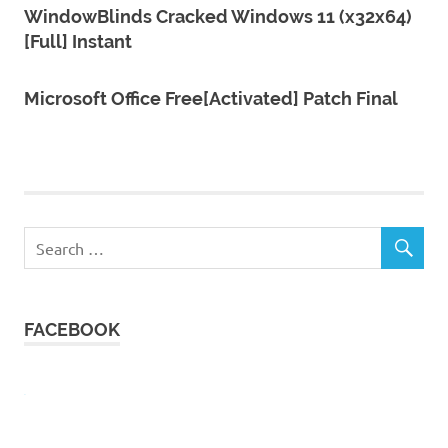
WindowBlinds Cracked Windows 11 (x32x64)
[Full] Instant
Microsoft Office Free[Activated] Patch Final
FACEBOOK
W
or
dP
re
ss
Co
nt
ac
t
fo
r
m