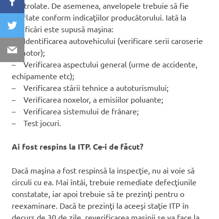
controlate. De asemenea, anvelopele trebuie să fie
umflate conform indicaţiilor producătorului. Iată la
verificări este supusă maşina:
– Identificarea autovehicului (verificare serii caroserie
şi motor);
– Verificarea aspectului general (urme de accidente,
echipamente etc);
– Verificarea stării tehnice a autoturismului;
– Verificarea noxelor, a emisiilor poluante;
– Verificarea sistemului de frânare;
– Test jocuri.
Ai fost respins la ITP. Ce-i de făcut?
Dacă maşina a fost respinsă la inspecţie, nu ai voie să
circuli cu ea. Mai întâi, trebuie remediate defecţiunile
constatate, iar apoi trebuie să te prezinţi pentru o
reexaminare. Dacă te prezinţi la aceeşi staţie ITP în
decurs de 30 de zile, reverificarea maşinii se va face la